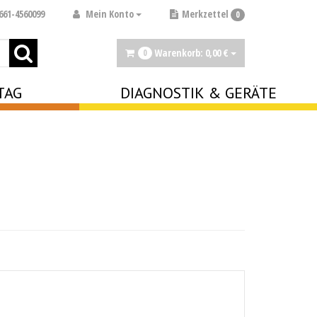
Mein Konto
661-4560099
Merkzettel
0
Warenkorb:
0,
00
€
0
TAG
DIAGNOSTIK & GERÄTE