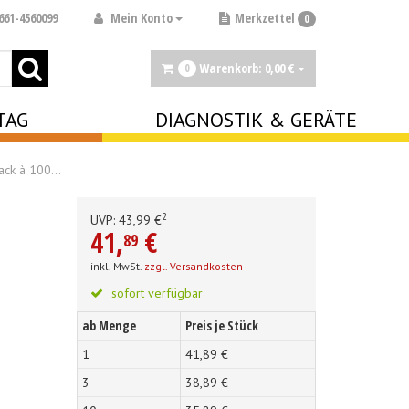
Mein Konto
661-4560099
Merkzettel
0
Warenkorb:
0,
00
€
0
TAG
DIAGNOSTIK & GERÄTE
Pack à 100…
2
UVP:
43,
99
€
41,
€
89
inkl. MwSt.
zzgl. Versandkosten
sofort verfügbar
ab Menge
Preis je Stück
1
41,
89
€
3
38,
89
€