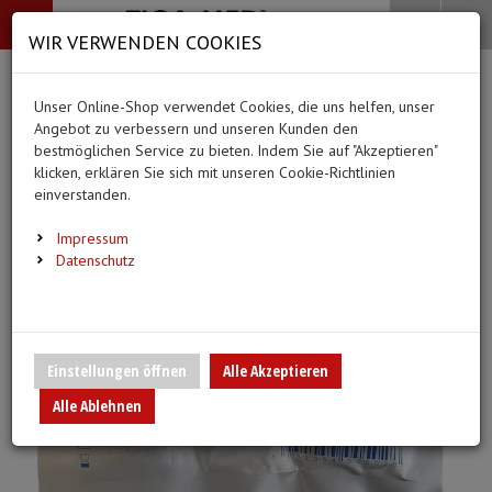
-->
Menü
Search
Waren
Menü schließen
Warenkorb schließen
WIR VERWENDEN COOKIES
Alle Kategorien
Alle Kategorien
Alle Kategorien
Alle Kategorien
Zur Startseite
0 ARTIKEL IM WARENKORB
Unser Online-Shop verwendet Cookies, die uns helfen, unser
PFLEGE & ALLTAG
BEKLEIDUNG
MEDIZINISCHE HIL
DIAGNOSTIK & GE
(66 Ergebnisse)
Ihr Warenkorb ist momentan leer.
(20 Er
Angebot zu verbessern und unseren Kunden den
Bekleidung
Ergebnisse (
)
Ergebnisse)
bestmöglichen Service zu bieten. Indem Sie auf "Akzeptieren"
Fertig
Alle anzeigen
klicken, erklären Sie sich mit unseren Cookie-Richtlinien
Medizinische Hilfsmittel
einverstanden.
Alltagshilfen
Vlieskittel
Blutdruckmessgeräte
Pflege & Alltag
Infusion/Transfusion
Impressum
Waschhandschuhe
Handschuhe
Stethoskope
Datenschutz
Diagnostik & Geräte
Katheterisierung
Trink- und Einnehmebecher
Mundschutz
Pulsoximeter
Urinbeutel/Beinbeutel
Medikation
Überschuhe
EKG-Elektroden & Zub
Einstellungen öffnen
Alle Akzeptieren
Sauerstoffartikel
Alle Ablehnen
Warm- und Kaltkompressen
Esslätzchen
Schwesternuhren
Spritzen, Kanülen & Z
Urinflaschen & Zubehör
Hauben
Fieberthermometer