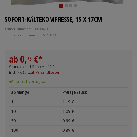
Mundpflege & Mundhygiene
Schürzen
SOFORT-KÄLTEKOMPRESSE, 15 X 17CM
Unterlagen und Abdeckungen
Ärmelschoner
Artikel-Nummer: 10000040;0
Pharmazentralnummer: 6838879
Anmelden
|
Registrieren
Merkzettel
ab
0,
€
*
75
Grundpreis: 1 Stück =
1,
19
€
inkl. MwSt.
zzgl. Versandkosten
sofort verfügbar
ab Menge
Preis je Stück
1
1,
19
€
10
1,
09
€
50
0,
99
€
100
0,
89
€