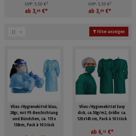
2
2
24g/m2, Pack à 10 Stück
24g/m2, Pack à 10 Stück
Schürzen
Mundpflege & Mundhy
UVP:
5,
50
€
UVP:
5,
50
€
ab
3,
€
*
ab
3,
€
*
09
09
Ärmelschoner
Unterlagen und Abdec
Filter anzeigen
Anmelden
|
Registrieren
Merkzettel
Vlies-/Hygienekittel blau,
Vlies-/Hygienekittel Easy
28gr, mit PE-Beschichtung
dick, ca.50g/m2, Größe: ca.
und Bündchen, ca. 115 x
120 x145 cm, Pack à 10 Stück
138cm, Pack à 10 Stück
ab
6,
€
*
15