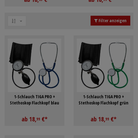
Schürzen
Mundpflege & Mundhy
Ärmelschoner
Unterlagen und Abdec
Filter anzeigen
1-Schlauch TIGA PRO +
1-Schlauch TIGA PRO +
Stethoskop Flachkopf blau
Stethoskop Flachkopf grün
ab
18,
€
*
ab
18,
€
*
99
99