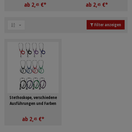
ab
2,
€
*
ab
2,
€
*
Schürzen
Mundpflege & Mundhy
45
45
Anmelden
|
Registrieren
Merkzettel
Ärmelschoner
Unterlagen und Abdec
Filter anzeigen
Stethoskope, verschiedene
Ausführungen und Farben
ab
2,
€
*
45