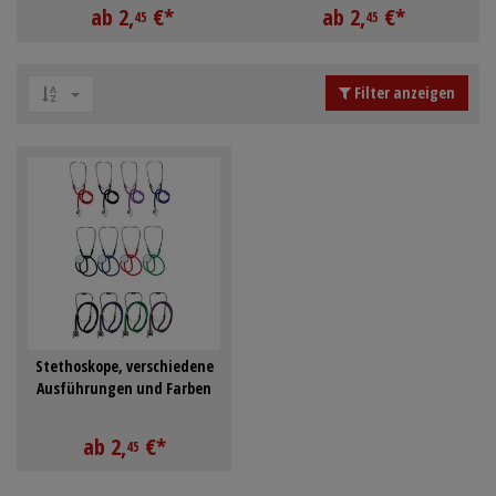
ab
2,
€
*
ab
2,
€
*
Schürzen
Mundpflege & Mundhy
45
45
Anmelden
|
Registrieren
Merkzettel
Ärmelschoner
Unterlagen und Abdec
Filter anzeigen
Stethoskope, verschiedene
Ausführungen und Farben
ab
2,
€
*
45