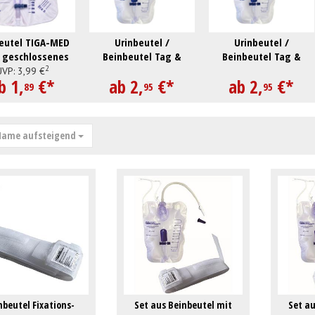
eutel TIGA-MED
Urinbeutel /
Urinbeutel /
, geschlossenes
Beinbeutel Tag &
Beinbeutel Tag &
2
, 2000 ml, steril
Nacht 1000 ml
Nacht 1000 ml
UVP:
3,
99
€
b
1,
€
*
ab
2,
€
*
ab
2,
€
*
89
95
95
ame aufsteigend
nbeutel Fixations-
Set aus Beinbeutel mit
Set a