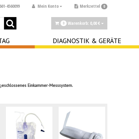
Mein Konto
661-4560099
Merkzettel
0
Warenkorb:
0,
00
€
0
TAG
DIAGNOSTIK & GERÄTE
g
eschlossenes Einkammer-Messsystem.