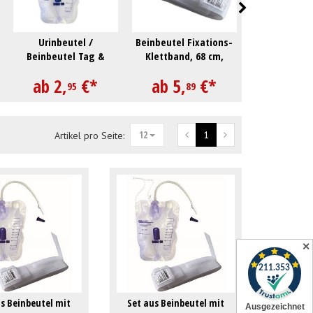
Urinbeutel /
Beinbeutel Fixations-
Set aus Beinb
Beinbeutel Tag &
Klettband, 68 cm,
90cm Schla
Nacht 1000 ml
kürzbar
Halteb
ab
2,
€
*
ab
5,
€
*
ab
8,
95
89
9
12
1
Artikel pro Seite:
✕
us Beinbeutel mit
Set aus Beinbeutel mit