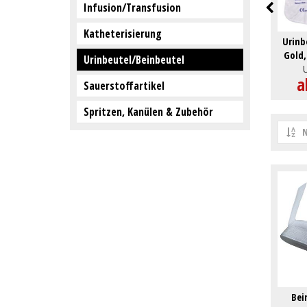
Infusion/Transfusion
Katheterisierung
Urinb
Gold
Urinbeutel/Beinbeutel
System
a
Sauerstoffartikel
Spritzen, Kanülen & Zubehör
N
Bei