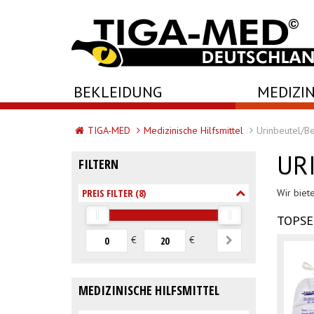
-->
BEKLEIDUNG
MEDIZIN
TIGA-MED
Medizinische Hilfsmittel
Urinbeutel/B
UR
FILTERN
PREIS FILTER (
8
)
Wir biet
TOPSE
€
€
MEDIZINISCHE HILFSMITTEL