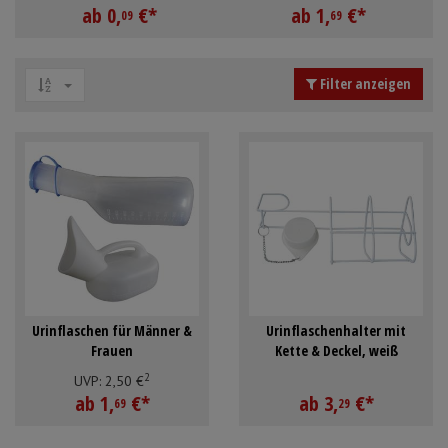
ab
0,
€
*
ab
1,
€
*
Mundpflege & Mundhygiene
Schürzen
09
69
Unterlagen und Abdeckungen
Ärmelschoner
Filter anzeigen
Anmelden
|
Registrieren
Merkzettel
Urinflaschen für Männer &
Urinflaschenhalter mit
Frauen
Kette & Deckel, weiß
2
UVP:
2,
50
€
ab
1,
€
*
ab
3,
€
*
69
29