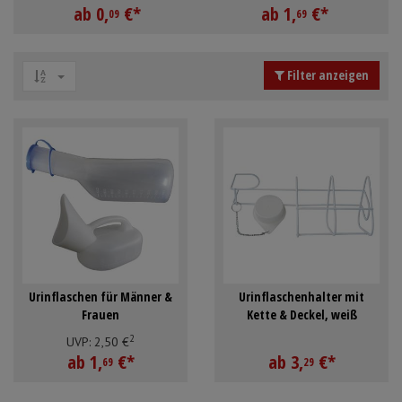
ab
0,
€
*
ab
1,
€
*
Mundpflege & Mundhygiene
Schürzen
09
69
Unterlagen und Abdeckungen
Ärmelschoner
Filter anzeigen
Anmelden
|
Registrieren
Merkzettel
Urinflaschen für Männer &
Urinflaschenhalter mit
Frauen
Kette & Deckel, weiß
2
UVP:
2,
50
€
ab
1,
€
*
ab
3,
€
*
69
29