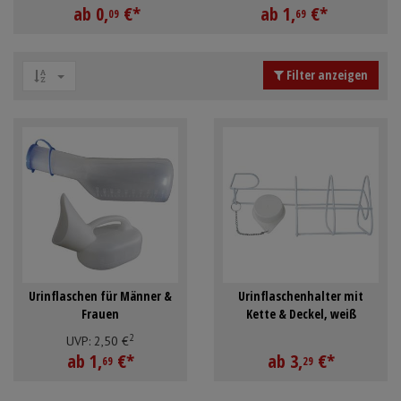
ab
0,
€
*
ab
1,
€
*
Mundpflege & Mundhygiene
Schürzen
09
69
Unterlagen und Abdeckungen
Ärmelschoner
Filter anzeigen
Anmelden
|
Registrieren
Merkzettel
Urinflaschen für Männer &
Urinflaschenhalter mit
Frauen
Kette & Deckel, weiß
2
UVP:
2,
50
€
ab
1,
€
*
ab
3,
€
*
69
29