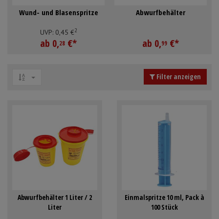
Schürzen
Mundpflege & Mundhy
Anmelden
|
Registrieren
Merkzettel
Wund- und Blasenspritze
Abwurfbehälter
Ärmelschoner
Unterlagen und Abdec
2
UVP:
0,
45
€
ab
0,
€
*
ab
0,
€
*
28
99
Filter anzeigen
Abwurfbehälter 1 Liter / 2
Einmalspritze 10 ml, Pack à
Liter
100 Stück