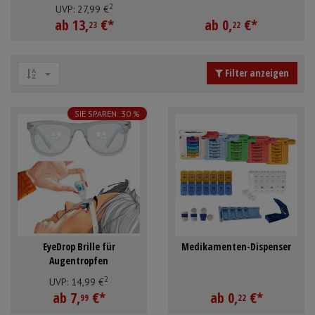
2
Mundpflege & Mundhygiene
Schürzen
UVP:
27,
99
€
ab
13,
€
*
ab
0,
€
*
23
22
Unterlagen und Abdeckungen
Ärmelschoner
Filter anzeigen
Anmelden
|
Registrieren
Merkzettel
SIE SPAREN: 30 %
EyeDrop Brille für
Medikamenten-Dispenser
Augentropfen
2
UVP:
14,
99
€
ab
7,
€
*
ab
0,
€
*
99
22