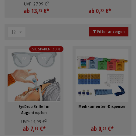
2
Mundpflege & Mundhygiene
Schürzen
UVP:
27,
99
€
ab
13,
€
*
ab
0,
€
*
23
22
Unterlagen und Abdeckungen
Ärmelschoner
Filter anzeigen
Anmelden
|
Registrieren
Merkzettel
SIE SPAREN: 30 %
EyeDrop Brille für
Medikamenten-Dispenser
Augentropfen
2
UVP:
14,
99
€
ab
7,
€
*
ab
0,
€
*
99
22