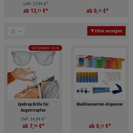
2
Mundpflege & Mundhygiene
Schürzen
UVP:
27,
99
€
ab
13,
€
*
ab
0,
€
*
23
22
Unterlagen und Abdeckungen
Ärmelschoner
Filter anzeigen
Anmelden
|
Registrieren
Merkzettel
SIE SPAREN: 30 %
EyeDrop Brille für
Medikamenten-Dispenser
Augentropfen
2
UVP:
14,
99
€
ab
7,
€
*
ab
0,
€
*
99
22