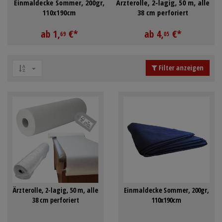
Einmaldecke Sommer, 200gr,
Ärzterolle, 2-lagig, 50 m, alle
Mundpflege & Mundhygiene
Schürzen
110x190cm
38 cm perforiert
Unterlagen und Abdeckungen
Ärmelschoner
ab
1,
€
*
ab
4,
€
*
69
05
Anmelden
|
Registrieren
Merkzettel
Filter anzeigen
Ärzterolle, 2-lagig, 50 m, alle
Einmaldecke Sommer, 200gr,
38 cm perforiert
110x190cm