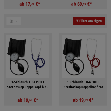
ab
17,
€
*
ab
69,
€
*
Schürzen
Mundpflege & Mundhy
25
99
Ärmelschoner
Unterlagen und Abdec
Filter anzeigen
1-Schlauch TIGA PRO +
1-Schlauch TIGA PRO +
Stethoskop Doppelkopf blau
Stethoskop Doppelkopf rot
ab
19,
€
*
ab
19,
€
*
69
69