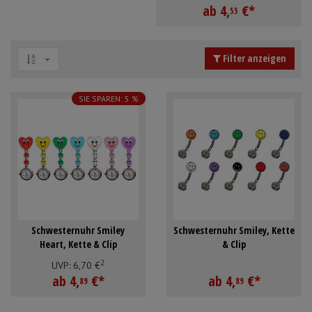
ab
4,
€
*
Schürzen
Mundpflege & Mundhy
55
Anmelden
|
Registrieren
Merkzettel
Ärmelschoner
Unterlagen und Abdec
Filter anzeigen
SIE SPAREN: 5 %
Schwesternuhr Smiley
Schwesternuhr Smiley, Kette
Heart, Kette & Clip
& Clip
2
UVP:
6,
70
€
ab
4,
€
*
ab
4,
€
*
89
89