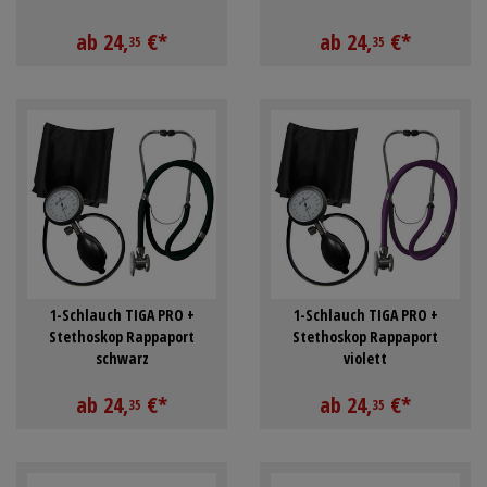
Schürzen
Mundpflege & Mundhy
ab
24,
€
*
ab
24,
€
*
35
35
Ärmelschoner
Unterlagen und Abdec
1-Schlauch TIGA PRO +
1-Schlauch TIGA PRO +
Stethoskop Rappaport
Stethoskop Rappaport
schwarz
violett
ab
24,
€
*
ab
24,
€
*
35
35