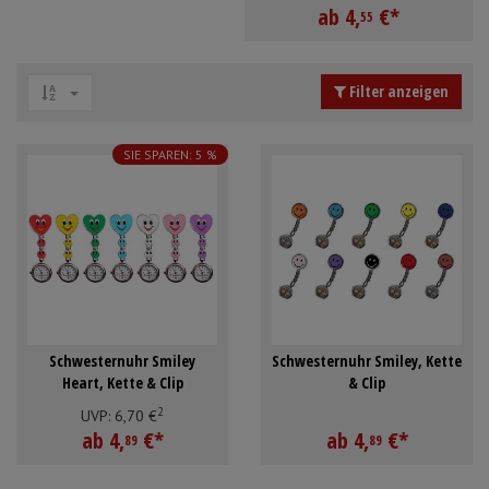
ab
4,
€
*
Schürzen
Mundpflege & Mundhy
55
Anmelden
|
Registrieren
Merkzettel
Ärmelschoner
Unterlagen und Abdec
Filter anzeigen
SIE SPAREN: 5 %
Schwesternuhr Smiley
Schwesternuhr Smiley, Kette
Heart, Kette & Clip
& Clip
2
UVP:
6,
70
€
ab
4,
€
*
ab
4,
€
*
89
89