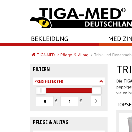
-->
BEKLEIDUNG
MEDIZIN
TIGA-MED
Pflege & Alltag
Trink- und Einnehme
TR
FILTERN
PREIS FILTER (
14
)
Die
TIGA
peppigen
vielen b
€
€
TOPSE
PFLEGE & ALLTAG