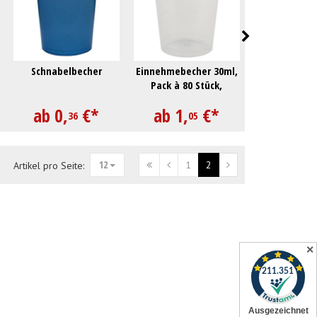
Schnabelbecher
Einnehmebecher 30ml,
Schnabelbech
Pack à 80 Stück,
12m
transparent
ab
0,
€
*
ab
1,
€
*
ab
0,
36
05
3
12
1
2
Artikel pro Seite:
✕