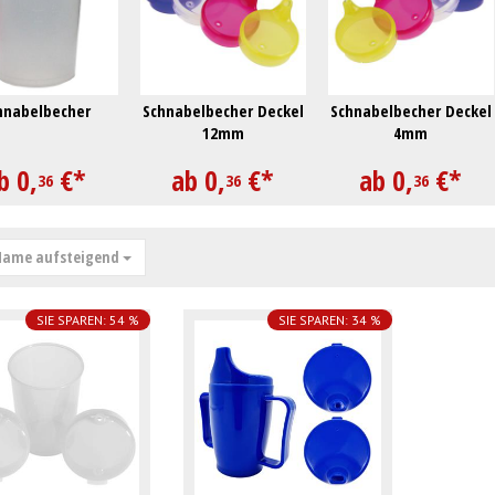
hnabelbecher
Schnabelbecher Deckel
Schnabelbecher Deckel
12mm
4mm
b
0,
€
*
ab
0,
€
*
ab
0,
€
*
36
36
36
ame aufsteigend
SIE SPAREN: 54 %
SIE SPAREN: 34 %