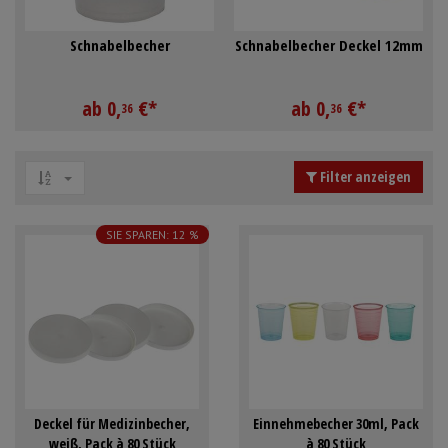
Mundpflege & Mundhygiene
Schürzen
Schnabelbecher
Schnabelbecher Deckel 12mm
Unterlagen und Abdeckungen
Ärmelschoner
ab
0,
€
*
ab
0,
€
*
36
36
Anmelden
|
Registrieren
Merkzettel
Filter anzeigen
SIE SPAREN: 12 %
Deckel für Medizinbecher,
Einnehmebecher 30ml, Pack
weiß, Pack à 80 Stück
à 80 Stück