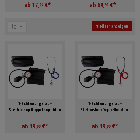
ab
17,
€
*
ab
69,
€
*
Schürzen
Mundpflege & Mundhy
25
99
Ärmelschoner
Unterlagen und Abdec
Filter anzeigen
1-Schlauchgerät +
1-Schlauchgerät +
Stethoskop Doppelkopf blau
Stethoskop Doppelkopf rot
ab
19,
€
*
ab
19,
€
*
09
09